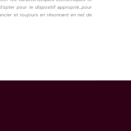
d’opter pour le dispositif approprié...pour
ancier et toujours en résonnant en net de