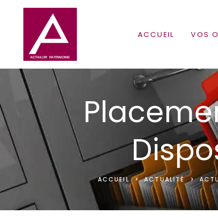
ACCUEIL
VOS O
Placement
Dispos
ACCUEIL
>
ACTUALITÉ
>
ACTU