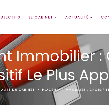
BJECTIFS
LE CABINET
ACTUALITÉ
CO
 Immobilier : 
itif Le Plus Ap
ALITÉ DU CABINET
>
PLACEMENT IMMOBILIER : CHOISIR L